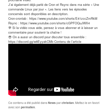
J’ai également déjà parlé de Cron et Rsync dans ma série « Une
commande Linux par jour ». Les liens vers les épisodes
concernés sont disponibles en description.
Cron-crontab : https://www.youtube.com/shorts/E41zccZmRkM
Rsync : https://www.youtube.com/shorts/cGPFOQuJWX4
💬 Si la vidéo vous aide, pensez à vous abonner et à laisser un
commentaire pour soutenir la chaîne !
😎​ On a aussi un discord pour discuter tous ensemble :
https://discord.gg/w8EyyakCMb Contenu de l’article
Ce contenu a été publié dans
News
par
christian
. Mettez-le en favori
avec son
permalien
.