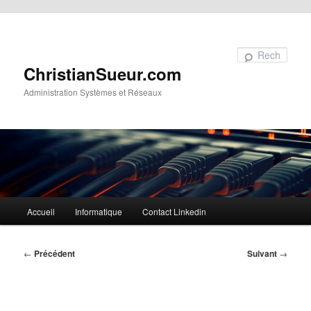
Aller au contenu principal
Recherche
ChristianSueur.com
Administration Systèmes et Réseaux
Menu
Accueil
Informatique
Contact Linkedin
principal
Navigation
←
Précédent
Suivant
→
des
articles