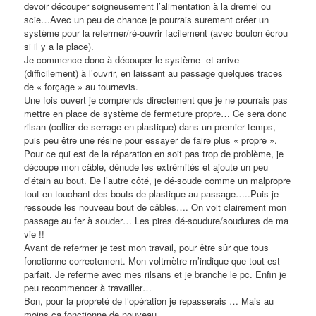
devoir découper soigneusement l’alimentation à la dremel ou
scie…Avec un peu de chance je pourrais surement créer un
système pour la refermer/ré-ouvrir facilement (avec boulon écrou
si il y a la place).
Je commence donc à découper le système et arrive
(difficilement) à l’ouvrir, en laissant au passage quelques traces
de « forçage » au tournevis.
Une fois ouvert je comprends directement que je ne pourrais pas
mettre en place de système de fermeture propre… Ce sera donc
rilsan (collier de serrage en plastique) dans un premier temps,
puis peu être une résine pour essayer de faire plus « propre ».
Pour ce qui est de la réparation en soit pas trop de problème, je
découpe mon câble, dénude les extrémités et ajoute un peu
d’étain au bout. De l’autre côté, je dé-soude comme un malpropre
tout en touchant des bouts de plastique au passage…..Puis je
ressoude les nouveau bout de câbles…. On voit clairement mon
passage au fer à souder… Les pires dé-soudure/soudures de ma
vie !!
Avant de refermer je test mon travail, pour être sûr que tous
fonctionne correctement. Mon voltmètre m’indique que tout est
parfait. Je referme avec mes rilsans et je branche le pc. Enfin je
peu recommencer à travailler…
Bon, pour la propreté de l’opération je repasserais … Mais au
moins ça fonctionne de nouveau