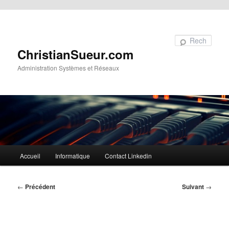
Aller au contenu principal
Recherche
ChristianSueur.com
Administration Systèmes et Réseaux
Menu
Accueil
Informatique
Contact Linkedin
principal
Navigation
←
Précédent
Suivant
→
des
articles