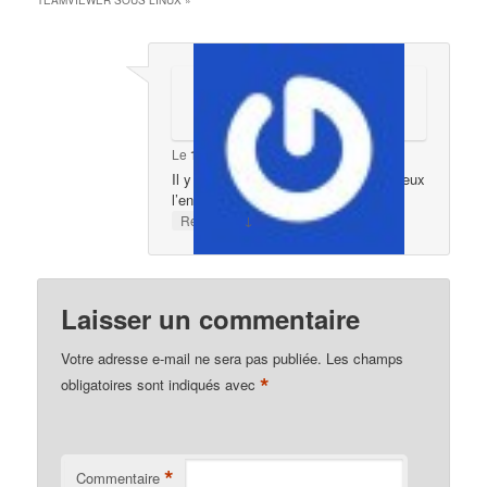
TEAMVIEWER SOUS LINUX
»
Le
15 mars 2026 à 21:38
,
Maâty
a dit :
Il y a un code admin sur mon pc je veux
l’enlever
↓
Répondre
Laisser un commentaire
Votre adresse e-mail ne sera pas publiée.
Les champs
*
obligatoires sont indiqués avec
*
Commentaire