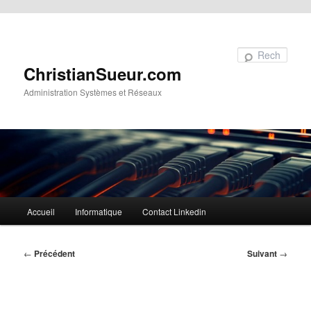
Aller au contenu principal
Recherche
ChristianSueur.com
Administration Systèmes et Réseaux
Menu
Accueil
Informatique
Contact Linkedin
principal
Navigation
←
Précédent
Suivant
→
des
articles