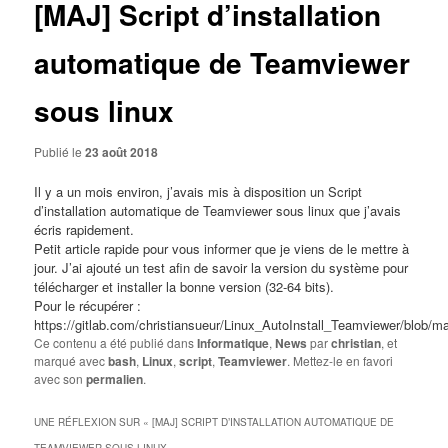
[MAJ] Script d’installation
automatique de Teamviewer
sous linux
Publié le
23 août 2018
Il y a un mois environ, j’avais mis à disposition un
Script
d’installation automatique de Teamviewer sous linux
que j’avais
écris rapidement.
Petit article rapide pour vous informer que je viens de le mettre à
jour. J’ai ajouté un test afin de savoir la version du système pour
télécharger et installer la bonne version (32-64 bits).
Pour le récupérer :
https://gitlab.com/christiansueur/Linux_AutoInstall_Teamviewer/blob/m
Ce contenu a été publié dans
Informatique
,
News
par
christian
, et
marqué avec
bash
,
Linux
,
script
,
Teamviewer
. Mettez-le en favori
avec son
permalien
.
UNE RÉFLEXION SUR «
[MAJ] SCRIPT D’INSTALLATION AUTOMATIQUE DE