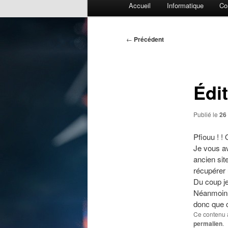
Accueil
Informatique
Co
principal
Navigation
←
Précédent
des
articles
Édit
Publié le
26 
Pfiouu ! 
Je vous av
ancien si
récupérer
Du coup je 
Néanmoins 
donc que c
Ce contenu 
permalien
.