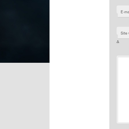
E-ma
Site
Δ