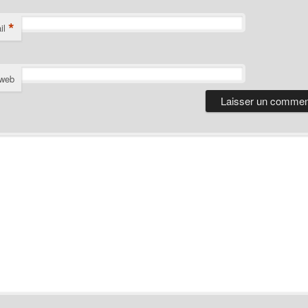
*
il
 web