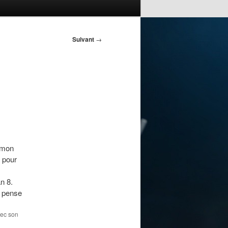
Suivant
→
e mon
 pour
an 8.
e pense
vec son