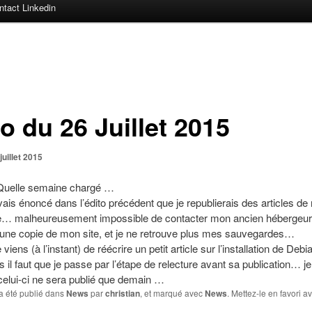
ntact Linkedin
o du 26 Juillet 2015
juillet 2015
! Quelle semaine chargé …
ais énoncé dans l’édito précédent que je republierais des articles d
te… malheureusement impossible de contacter mon ancien hébergeur
 une copie de mon site, et je ne retrouve plus mes sauvegardes…
viens (à l’instant) de réécrire un petit article sur l’installation de Debi
il faut que je passe par l’étape de relecture avant sa publication… j
elui-ci ne sera publié que demain …
a été publié dans
News
par
christian
, et marqué avec
News
. Mettez-le en favori a