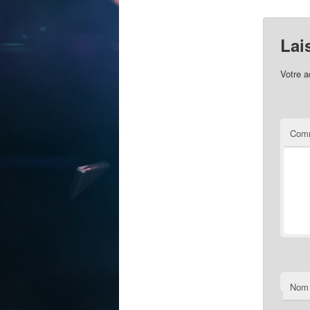
Lai
Votre a
Comm
Nom