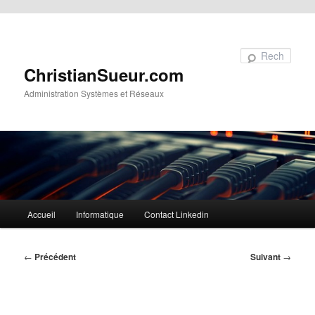
Aller au contenu principal
Recherche
ChristianSueur.com
Administration Systèmes et Réseaux
Menu
Accueil
Informatique
Contact Linkedin
principal
Navigation
←
Précédent
Suivant
→
des
articles