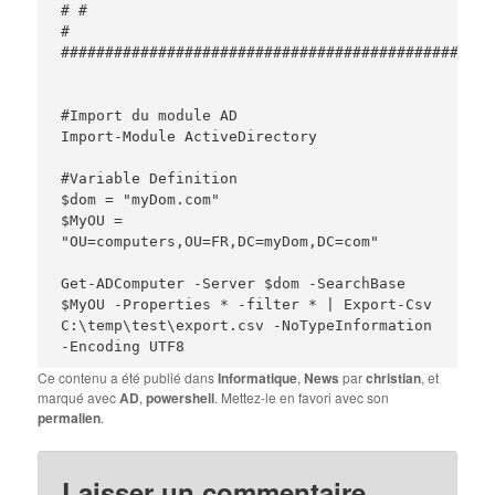
# #

# 
#################################################
#Import du module AD

Import-Module ActiveDirectory

#Variable Definition

$dom = "myDom.com"

$MyOU = 
"OU=computers,OU=FR,DC=myDom,DC=com"

Get-ADComputer -Server $dom -SearchBase 
$MyOU -Properties * -filter * | Export-Csv 
C:\temp\test\export.csv -NoTypeInformation 
Ce contenu a été publié dans
Informatique
,
News
par
christian
, et
marqué avec
AD
,
powershell
. Mettez-le en favori avec son
permalien
.
Laisser un commentaire