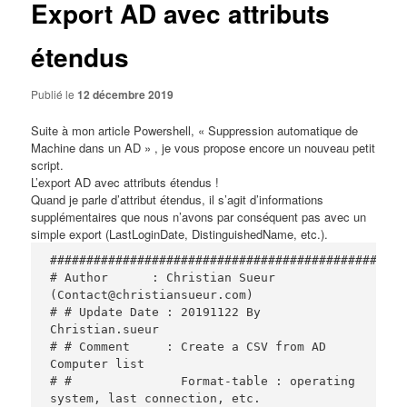
Export AD avec attributs
étendus
Publié le
12 décembre 2019
Suite à mon article Powershell, «
Suppression automatique de
Machine dans un AD
» , je vous propose encore un nouveau petit
script.
L’export AD avec attributs étendus !
Quand je parle d’attribut étendus, il s’agit d’informations
supplémentaires que nous n’avons par conséquent pas avec un
simple export (LastLoginDate, DistinguishedName, etc.).
#################################################
# Author      : Christian Sueur 
(Contact@christiansueur.com)

# # Update Date : 20191122 By 
Christian.sueur

# # Comment     : Create a CSV from AD 
Computer list

# #               Format-table : operating 
system, last connection, etc.
