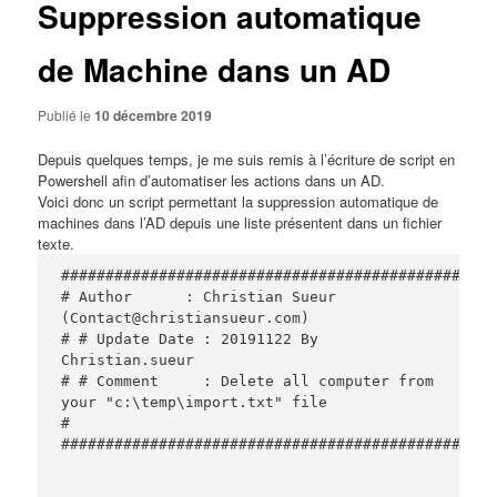
Suppression automatique
de Machine dans un AD
Publié le
10 décembre 2019
Depuis quelques temps, je me suis remis à l’écriture de script en
Powershel
l afin d’automatiser les actions dans un AD.
Voici donc un script permettant la suppression automatique de
machines dans l’AD depuis une liste présentent dans un fichier
texte.
#################################################
# Author      : Christian Sueur 
(Contact@christiansueur.com)

# # Update Date : 20191122 By 
Christian.sueur

# # Comment     : Delete all computer from 
your "c:\temp\import.txt" file

# 
#################################################