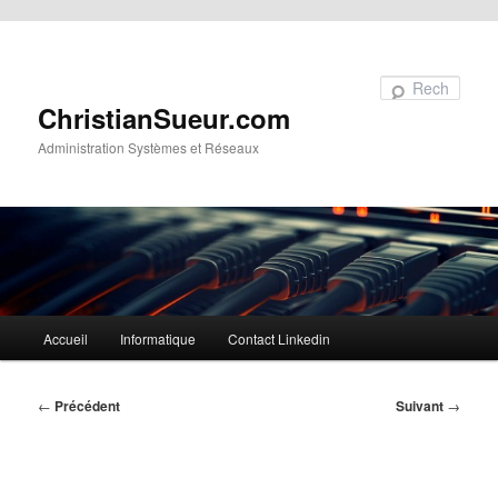
Aller au contenu principal
Recherche
ChristianSueur.com
Administration Systèmes et Réseaux
Menu
Accueil
Informatique
Contact Linkedin
principal
Navigation
←
Précédent
Suivant
→
des
articles