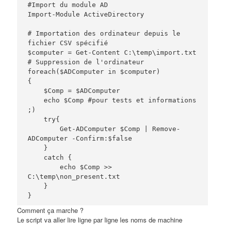
#Import du module AD

Import-Module ActiveDirectory

# Importation des ordinateur depuis le 
fichier CSV spécifié

$computer = Get-Content C:\temp\import.txt

# Suppression de l'ordinateur 

foreach($ADComputer in $computer) 

{ 

    $Comp = $ADComputer

    echo $Comp #pour tests et informations 
;)

    try{

        Get-ADComputer $Comp | Remove-
ADComputer -Confirm:$false

    }

    catch {

        echo $Comp >> 
C:\temp\non_present.txt

    }

Comment ça marche ?
Le script va aller lire ligne par ligne les noms de machine