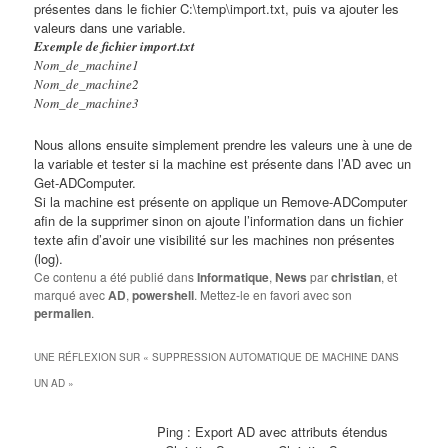
présentes dans le fichier C:\temp\import.txt, puis va ajouter les
valeurs dans une variable.
Exemple de fichier import.txt
Nom_de_machine1
Nom_de_machine2
Nom_de_machine3
Nous allons ensuite simplement prendre les valeurs une à une de
la variable et tester si la machine est présente dans l’AD avec un
Get-ADComputer.
Si la machine est présente on applique un Remove-ADComputer
afin de la supprimer sinon on ajoute l’information dans un fichier
texte afin d’avoir une visibilité sur les machines non présentes
(log).
Ce contenu a été publié dans
Informatique
,
News
par
christian
, et
marqué avec
AD
,
powershell
. Mettez-le en favori avec son
permalien
.
UNE RÉFLEXION SUR «
SUPPRESSION AUTOMATIQUE DE MACHINE DANS
UN AD
»
Ping :
Export AD avec attributs étendus