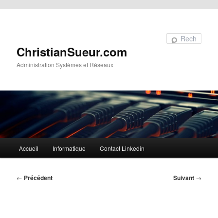
Aller au contenu principal
Recherche
ChristianSueur.com
Administration Systèmes et Réseaux
Menu
Accueil
Informatique
Contact Linkedin
principal
Navigation
←
Précédent
Suivant
→
des
articles