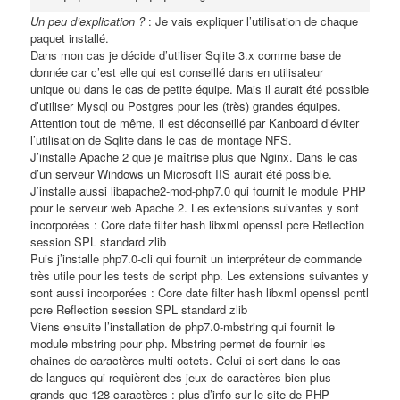
Un peu d’explication ?
: Je vais expliquer l’utilisation de chaque
paquet installé.
Dans mon cas je décide d’utiliser Sqlite 3.x comme base de
donnée car c’est elle qui est conseillé dans en utilisateur
unique ou dans le cas de petite équipe. Mais il aurait été possible
d’utiliser Mysql ou Postgres pour les (très) grandes équipes.
Attention tout de même, il est déconseillé par Kanboard d’éviter
l’utilisation de Sqlite dans le cas de montage NFS.
J’installe
Apache 2
que je maîtrise plus que Nginx. Dans le cas
d’un serveur Windows un Microsoft IIS aurait été possible.
J’installe aussi
libapache2-mod-php7.0
qui fournit le module PHP
pour le serveur web Apache 2. Les extensions suivantes y sont
incorporées : Core date filter hash libxml openssl pcre Reflection
session SPL standard zlib
Puis j’installe
php7.0-cli
qui fournit un interpréteur de commande
très utile pour les tests de script php. Les extensions suivantes y
sont aussi incorporées : Core date filter hash libxml openssl pcntl
pcre Reflection session SPL standard zlib
Viens ensuite l’installation de
php7.0-mbstring
qui fournit le
module mbstring pour php. Mbstring permet de fournir les
chaines de caractères multi-octets. Celui-ci sert dans le cas
de langues qui requièrent des jeux de caractères bien plus
grands que 128 caractères : plus d’info sur le site de PHP –