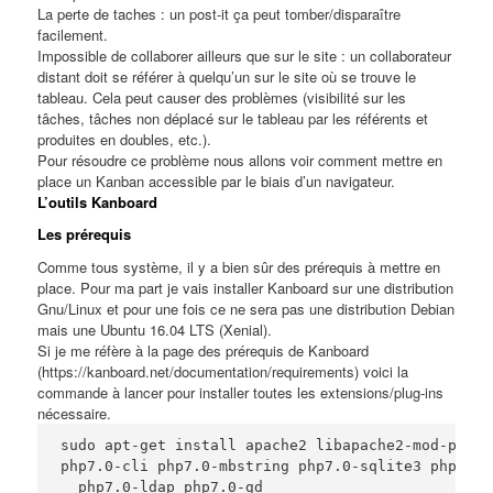
La perte de taches : un post-it ça peut tomber/disparaître
facilement.
Impossible de collaborer ailleurs que sur le site : un collaborateur
distant doit se référer à quelqu’un sur le site où se trouve le
tableau. Cela peut causer des problèmes (visibilité sur les
tâches, tâches non déplacé sur le tableau par les référents et
produites en doubles, etc.).
Pour résoudre ce problème nous allons voir comment mettre en
place un Kanban accessible par le biais d’un navigateur.
L’outils Kanboard
Les prérequis
Comme tous système, il y a bien sûr des prérequis à mettre en
place. Pour ma part je vais installer Kanboard sur une distribution
Gnu/Linux
et pour une fois ce ne sera pas une distribution Debian
mais une Ubuntu 16.04 LTS (Xenial).
Si je me réfère à la page des prérequis de Kanboard
(
https://kanboard.net/documentation/requirements
) voici la
commande à lancer pour installer toutes les extensions/plug-ins
nécessaire.
sudo apt-get install apache2 libapache2-mod-php7.0
php7.0-cli php7.0-mbstring php7.0-sqlite3 php7.0-j
  php7.0-ldap php7.0-gd