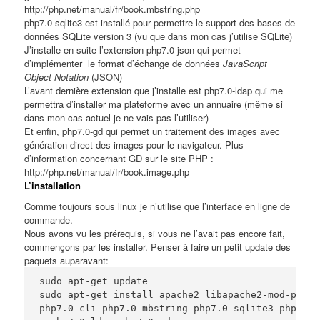
http://php.net/manual/fr/book.mbstring.php
php7.0-sqlite3
est installé pour permettre le support des bases de
données SQLite version 3 (vu que dans mon cas j’utilise SQLite)
J’installe en suite l’extension
php7.0-json
qui permet
d’implémenter le format d’échange de données
JavaScript
Object Notation
(JSON)
L’avant dernière extension que j’installe est
php7.0-ldap
qui me
permettra d’installer ma plateforme avec un annuaire (même si
dans mon cas actuel je ne vais pas l’utiliser)
Et enfin,
php7.0-gd
qui permet un traitement des images avec
génération direct des images pour le navigateur. Plus
d’information concernant GD sur le site PHP :
http://php.net/manual/fr/book.image.php
L’installation
Comme toujours sous linux je n’utilise que l’interface en ligne de
commande.
Nous avons vu les prérequis, si vous ne l’avait pas encore fait,
commençons par les installer. Penser à faire un petit update des
paquets auparavant:
sudo apt-get update

sudo apt-get install apache2 libapache2-mod-php7.0
php7.0-cli php7.0-mbstring php7.0-sqlite3 php7.0-j