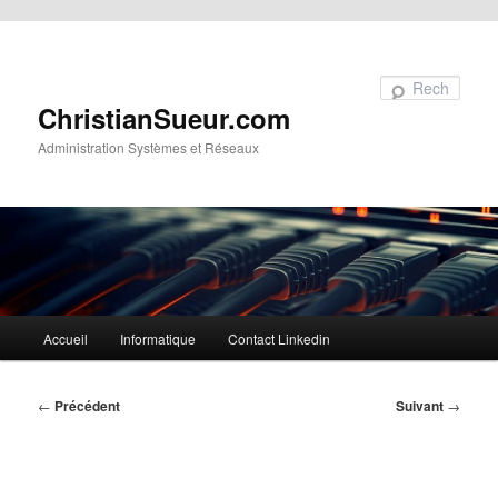
Aller au contenu principal
Recherche
ChristianSueur.com
Administration Systèmes et Réseaux
Menu
Accueil
Informatique
Contact Linkedin
principal
Navigation
←
Précédent
Suivant
→
des
articles