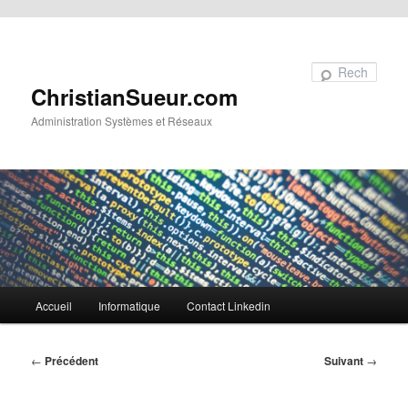
Aller au contenu principal
Recherche
ChristianSueur.com
Administration Systèmes et Réseaux
Menu
Accueil
Informatique
Contact Linkedin
principal
Navigation
←
Précédent
Suivant
→
des
articles