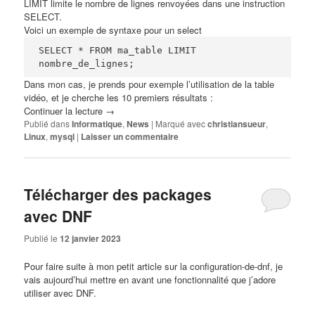
LIMIT limite le nombre de lignes renvoyées dans une instruction
SELECT.
Voici un exemple de syntaxe pour un select
SELECT * FROM ma_table LIMIT 
nombre_de_lignes;
Dans mon cas, je prends pour exemple l’utilisation de la table
vidéo, et je cherche les 10 premiers résultats :
Continuer la lecture
→
Publié dans
Informatique
,
News
|
Marqué avec
christiansueur
,
Linux
,
mysql
|
Laisser un commentaire
Télécharger des packages
avec DNF
Publié le
12 janvier 2023
Pour faire suite à mon petit article sur la
configuration-de-dnf
, je
vais aujourd’hui mettre en avant une fonctionnalité que j’adore
utiliser avec
DNF
.