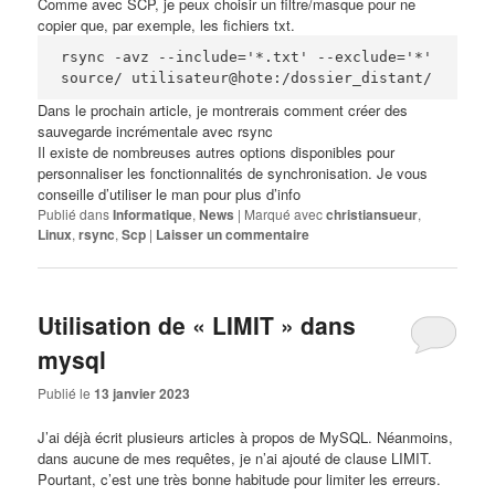
Comme avec SCP, je peux choisir un filtre/masque pour ne
copier que, par exemple, les fichiers txt.
rsync -avz --include='*.txt' --exclude='*' 
source/ utilisateur@hote:/dossier_distant/
Dans le prochain article, je montrerais comment créer des
sauvegarde incrémentale avec rsync
Il existe de nombreuses autres options disponibles pour
personnaliser les fonctionnalités de synchronisation. Je vous
conseille d’utiliser le
man
pour plus d’info
Publié dans
Informatique
,
News
|
Marqué avec
christiansueur
,
Linux
,
rsync
,
Scp
|
Laisser un commentaire
Utilisation de « LIMIT » dans
mysql
Publié le
13 janvier 2023
J’ai déjà écrit plusieurs articles à propos de
MySQL
. Néanmoins,
dans aucune de mes requêtes, je n’ai ajouté de clause LIMIT.
Pourtant, c’est une très bonne habitude pour limiter les erreurs.