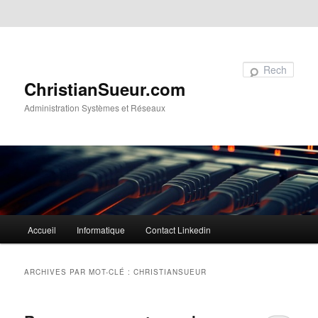
Aller au contenu principal
Aller au contenu secondaire
Recherche
ChristianSueur.com
Administration Systèmes et Réseaux
Menu
Accueil
Informatique
Contact Linkedin
principal
ARCHIVES PAR MOT-CLÉ :
CHRISTIANSUEUR