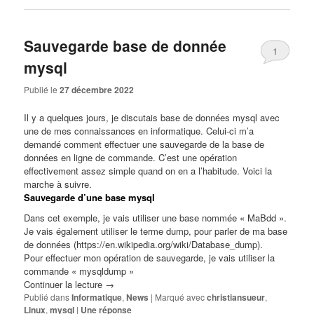
Sauvegarde base de donnée
1
mysql
Publié le
27 décembre 2022
Il y a quelques jours, je discutais base de données
mysql
avec
une de mes connaissances en informatique. Celui-ci m’a
demandé comment effectuer une sauvegarde de la base de
données en ligne de commande. C’est une opération
effectivement assez simple quand on en a l’habitude. Voici la
marche à suivre.
Sauvegarde d’une base mysql
Dans cet exemple, je vais utiliser une base nommée « MaBdd ».
Je vais également utiliser le terme dump, pour parler de ma base
de données (
https://en.wikipedia.org/wiki/Database_dump
).
Pour effectuer mon opération de sauvegarde, je vais utiliser la
commande « mysqldump »
Continuer la lecture
→
Publié dans
Informatique
,
News
|
Marqué avec
christiansueur
,
Linux
,
mysql
|
Une
réponse