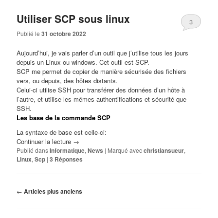
Utiliser SCP sous linux
3
Publié le
31 octobre 2022
Aujourd’hui, je vais parler d’un outil que j’utilise tous les jours
depuis un
Linu
x ou
windows
. Cet outil est
SCP
.
SCP me permet de copier de manière sécurisée des fichiers
vers, ou depuis, des hôtes distants.
Celui-ci utilise SSH pour transférer des données d’un hôte à
l’autre, et utilise les mêmes authentifications et sécurité que
SSH.
Les base de la commande SCP
La syntaxe de base est celle-ci:
Continuer la lecture
→
Publié dans
Informatique
,
News
|
Marqué avec
christiansueur
,
Linux
,
Scp
|
3
Réponses
Navigation
←
Articles plus anciens
des
articles