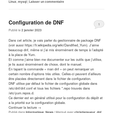
Linux
,
mysql
|
Laisser un commentaire
Configuration de DNF
1
Publié le
2 janvier 2023
Dans cet article, je vais parler du gestionnaire de package
DNF
(voir aussi
https://fr.wikipedia.org/wiki/Dandified_Yum
). J’aime
beaucoup dnf, même si j’ai mis énormément de temps à l’adopté
à la place de Yum.
Et comme j’aime bien me documenter sur les outils que j’utilise,
je lis aussi énormément de chose, dont le manuel.
En tapant la commande « man dnf » on peut remarquer un
certain nombre d’options très utiles. Celles-ci peuvent d’ailleurs
être placées directement dans le fichier de configuration.
DNF utilise par défaut le fichier de configuration globale dans
/etc/dnf/dnf.conf et tous les fichiers *.repo trouvés dans
/etc/yum.repos.d.
Ce dernier est en général utilisé pour la configuration du dépôt et
a la priorité sur la configuration globale.
Continuer la lecture
→
Publié dans
Informatique
,
News
|
Marqué avec
christiansueur
,
dnf
,