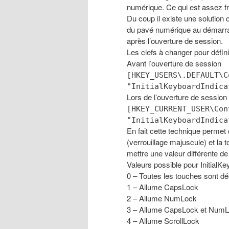
numérique. Ce qui est assez fr
Du coup il existe une solution qu
du pavé numérique au démarrage
après l’ouverture de session.
Les clefs à changer pour défin
Avant l’ouverture de session
[HKEY_USERS\.DEFAULT\C
"InitialKeyboardIndica
Lors de l’ouverture de session
[HKEY_CURRENT_USER\Con
"InitialKeyboardIndica
En fait cette technique permet
(verrouillage majuscule) et la t
mettre une valeur différente d
Valeurs possible pour InitialKe
0 – Toutes les touches sont 
1 – Allume CapsLock
2 – Allume NumLock
3 – Allume CapsLock et Num
4 – Allume ScrollLock