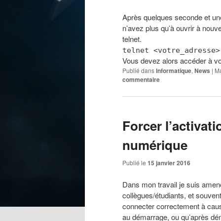
Après quelques seconde et une 
n’avez plus qu’à ouvrir à nou
telnet.
telnet <votre_adresse>
Vous devez alors accéder à vo
Publié dans
Informatique
,
News
|
Ma
commentaire
Forcer l’activat
numérique
Publié le
15 janvier 2016
Dans mon travail je suis ame
collègues/étudiants, et souvent
connecter correctement à cau
au démarrage, ou qu’après déma