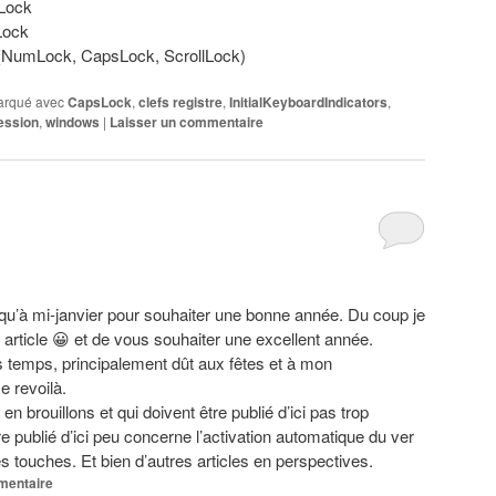
lLock
Lock
s (NumLock, CapsLock, ScrollLock)
rqué avec
CapsLock
,
clefs registre
,
InitialKeyboardIndicators
,
ession
,
windows
|
Laisser un commentaire
usqu’à mi-janvier pour souhaiter une bonne année. Du coup je
 article 😀 et de vous souhaiter une excellent année.
rs temps, principalement dût aux fêtes et à mon
 revoilà.
 en brouillons et qui doivent être publié d’ici pas trop
re publié d’ici peu concerne l’activation automatique du ver
 touches. Et bien d’autres articles en perspectives.
mentaire