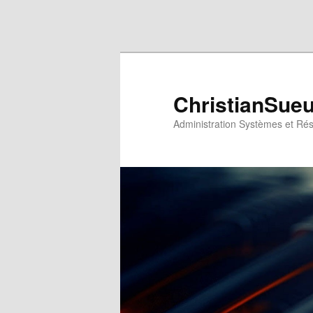
Aller au contenu principal
Aller au contenu secondaire
ChristianSue
Administration Systèmes et Ré