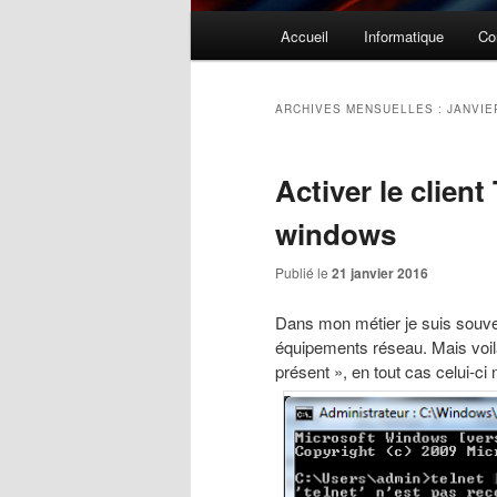
Menu
Accueil
Informatique
Co
principal
ARCHIVES MENSUELLES :
JANVIE
Activer le client
windows
Publié le
21 janvier 2016
Dans mon métier je suis souve
équipements réseau. Mais voila,
présent », en tout cas celui-ci