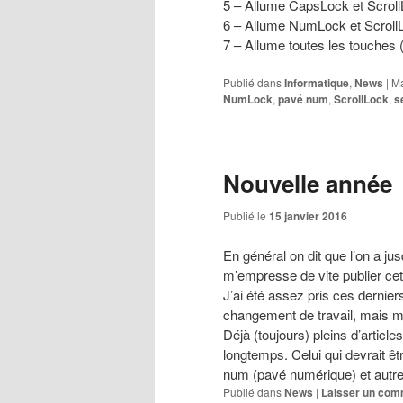
5 – Allume CapsLock et Scrol
6 – Allume NumLock et Scroll
7 – Allume toutes les touche
Publié dans
Informatique
,
News
|
Ma
NumLock
,
pavé num
,
ScrollLock
,
s
Nouvelle année
Publié le
15 janvier 2016
En général on dit que l’on a j
m’empresse de vite publier cet
J’ai été assez pris ces dernie
changement de travail, mais me
Déjà (toujours) pleins d’articles
longtemps. Celui qui devrait êt
num (pavé numérique) et autres
Publié dans
News
|
Laisser un com