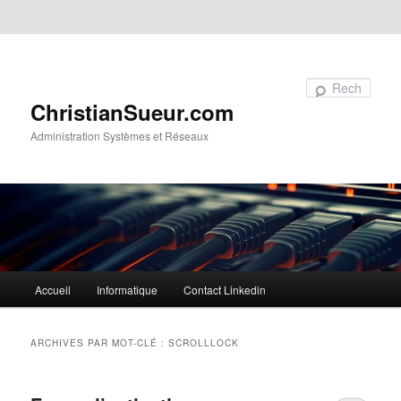
Aller au contenu principal
Aller au contenu secondaire
Recherche
ChristianSueur.com
Administration Systèmes et Réseaux
Menu
Accueil
Informatique
Contact Linkedin
principal
ARCHIVES PAR MOT-CLÉ :
SCROLLLOCK