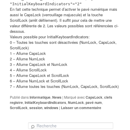
"InitialKeyboardIndicators"="2"
En fait cette technique permet d’activer le pavé numérique mais
aussi le CapsLock (verrouillage majuscule) et la touche
ScrollLock (arrêt défilement). Il suffit pour cela de mettre une
valeur différente de 2. Les valeurs possibles sont référencées ci-
dessous.
Valeurs possible pour InitialKeyboardIndicators:
0 – Toutes les touches sont désactivées (NumLock, CapsLock,
ScrollLock)
1 – Allume CapsLock
2 – Allume NumLock
3 – Allume CapsLock et NumLock
4 – Allume ScrollLock
5 – Allume CapsLock et ScrollLock
6 – Allume NumLock et ScrollLock
7 – Allume toutes les touches (NumLock, CapsLock, ScrollLock)
Publié dans
Informatique
,
News
|
Marqué avec
CapsLock
,
clefs
registre
,
InitialKeyboardIndicators
,
NumLock
,
pavé num
,
ScrollLock
,
session
,
windows
|
Laisser un commentaire
Recherche