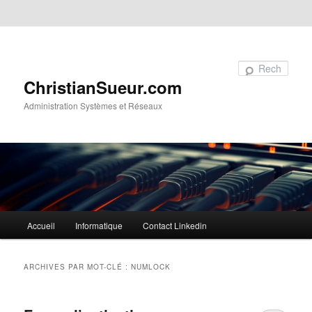
Aller au contenu principal
Aller au contenu secondaire
Recherche
ChristianSueur.com
Administration Systèmes et Réseaux
Menu
Accueil
Informatique
Contact Linkedin
principal
ARCHIVES PAR MOT-CLÉ :
NUMLOCK