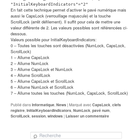
"InitialKeyboardIndicators"="2"
En fait cette technique permet d’activer le pavé numérique mais
aussi le CapsLock (verrouillage majuscule) et la touche
ScrollLock (arrêt défilement). Il suffit pour cela de mettre une
valeur différente de 2. Les valeurs possibles sont référencées ci-
dessous.
Valeurs possible pour InitialKeyboardIndicators:
0 – Toutes les touches sont désactivées (NumLock, CapsLock,
ScrollLock)
1 – Allume CapsLock
2 – Allume NumLock
3 – Allume CapsLock et NumLock
4 – Allume ScrollLock
5 – Allume CapsLock et ScrollLock
6 – Allume NumLock et ScrollLock
7 – Allume toutes les touches (NumLock, CapsLock, ScrollLock)
Publié dans
Informatique
,
News
|
Marqué avec
CapsLock
,
clefs
registre
,
InitialKeyboardIndicators
,
NumLock
,
pavé num
,
ScrollLock
,
session
,
windows
|
Laisser un commentaire
Recherche