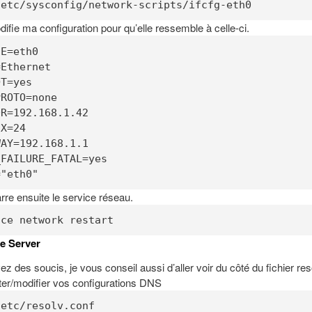
/etc/sysconfig/network-scripts/ifcfg-eth0
difie ma configuration pour qu’elle ressemble à celle-ci.
E=eth0

Ethernet

T=yes

ROTO=none

R=192.168.1.42

X=24

AY=192.168.1.1

FAILURE_FATAL=yes

="eth0"
re ensuite le service réseau.
ice network restart
 Server
ez des soucis, je vous conseil aussi d’aller voir du côté du fichier res
uter/modifier vos configurations DNS
/etc/resolv.conf