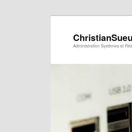
Aller au contenu principal
ChristianSue
Administration Systèmes et Ré