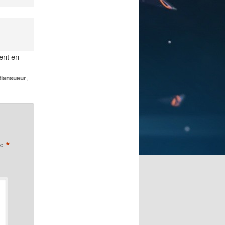
ent en
tiansueur
,
*
ec