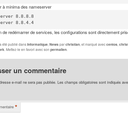
ter à minima des nameserver
server 8.8.8.8 
server 8.8.4.4
 de redémarrer de services, les configurations sont directement pris
a été publié dans
Informatique
,
News
par
christian
, et marqué avec
centos
,
chris
ork
. Mettez-le en favori avec son
permalien
.
sser un commentaire
dresse e-mail ne sera pas publiée.
Les champs obligatoires sont indiqués av
*
entaire