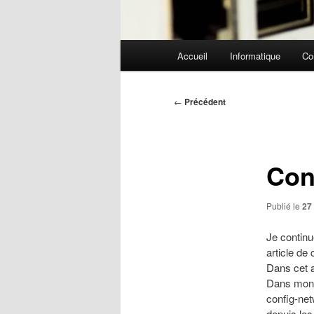
Menu
Accueil
Informatique
Co
principal
Navigation
←
Précédent
des
articles
Con
Publié le
27
Je continu
article de 
Dans cet ar
Dans mon 
config-net
depuis les