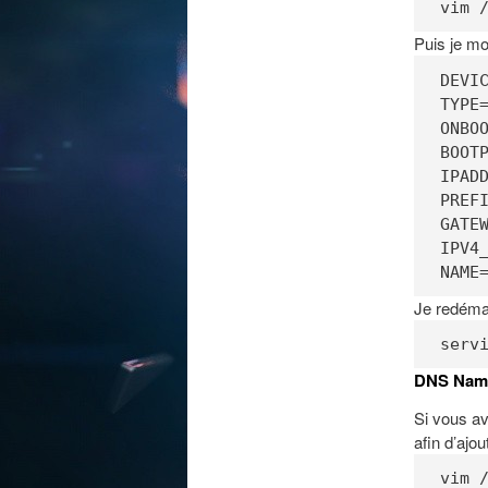
vim 
Puis je mo
DEVIC
TYPE=
ONBOO
BOOTP
IPADD
PREFI
GATEW
IPV4_
NAME
Je redémar
serv
DNS Name
Si vous av
afin d’ajo
vim 