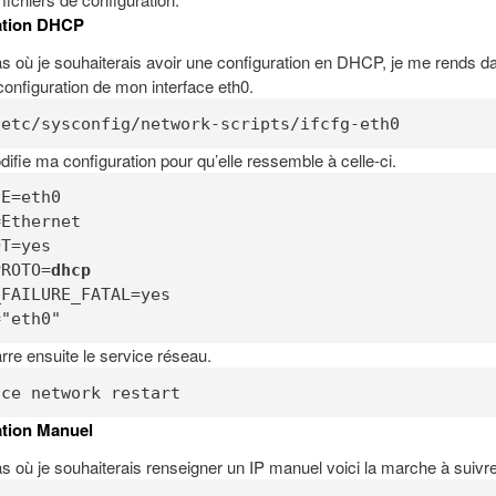
ation DHCP
s où je souhaiterais avoir une configuration en DHCP, je me rends da
 configuration de mon interface eth0.
/etc/sysconfig/network-scripts/ifcfg-eth0
difie ma configuration pour qu’elle ressemble à celle-ci.
E=eth0

Ethernet

T=yes

PROTO=
dhcp
FAILURE_FATAL=yes

="eth0"
re ensuite le service réseau.
ice network restart
ation Manuel
s où je souhaiterais renseigner un IP manuel voici la marche à suivre