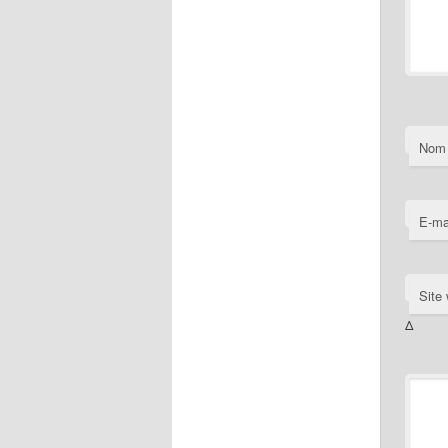
Nom
E-ma
Site
Δ