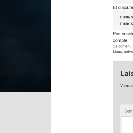
Et d’ajou
name
name
Pas besoin
compte
Ce contenu 
Linux
,
netw
Lai
Votre a
Comm