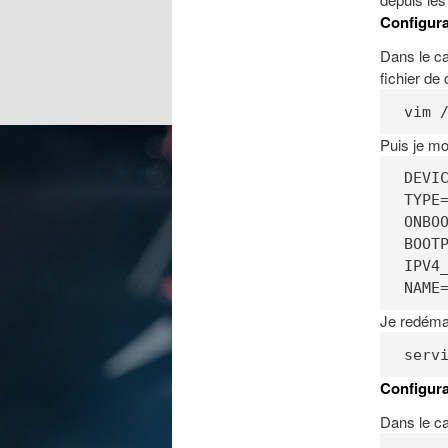
Configur
Dans le ca
fichier de
vim 
Puis je mo
DEVIC
TYPE=
ONBOO
BOOT
IPV4_
NAME
Je redémar
serv
Configur
Dans le ca