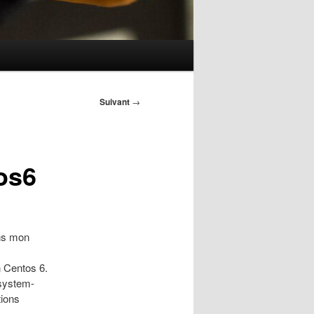
Suivant
→
os6
ns mon
on Centos 6.
 system-
tions