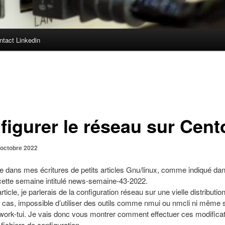
ntact Linkedin
figurer le réseau sur Cent
 octobre 2022
e dans mes écritures de petits articles
Gnu/linux
, comme indiqué da
cette semaine intitulé
news-semaine-43-2022
.
ticle, je parlerais de la configuration réseau sur une vielle distributi
cas, impossible d’utiliser des outils comme nmui ou nmcli ni même
work-tui. Je vais donc vous montrer comment effectuer ces modifica
 fichiers de configuration.