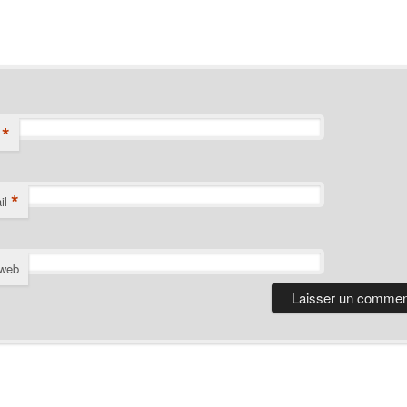
*
*
il
 web