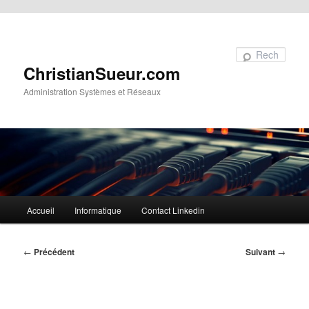
Aller au contenu principal
Recherche
ChristianSueur.com
Administration Systèmes et Réseaux
Menu
Accueil
Informatique
Contact Linkedin
principal
Navigation
←
Précédent
Suivant
→
des
articles