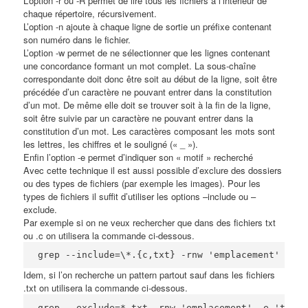
L’option -r ou -R permet de lire tous les fichiers à l’intérieur de
chaque répertoire, récursivement.
L’option -n ajoute à chaque ligne de sortie un préfixe contenant
son numéro dans le fichier.
L’option -w permet de ne sélectionner que les lignes contenant
une concordance formant un mot complet. La sous-chaîne
correspondante doit donc être soit au début de la ligne, soit être
précédée d’un caractère ne pouvant entrer dans la constitution
d’un mot. De même elle doit se trouver soit à la fin de la ligne,
soit être suivie par un caractère ne pouvant entrer dans la
constitution d’un mot. Les caractères composant les mots sont
les lettres, les chiffres et le souligné (« _ »).
Enfin l’option -e permet d’indiquer son « motif » recherché
Avec cette technique il est aussi possible d’exclure des dossiers
ou des types de fichiers (par exemple les images). Pour les
types de fichiers il suffit d’utiliser les options –include ou –
exclude.
Par exemple si on ne veux rechercher que dans des fichiers txt
ou .c on utilisera la commande ci-dessous.
grep --include=\*.{c,txt} -rnw 'emplacement' -e '
Idem, si l’on recherche un pattern partout sauf dans les fichiers
.txt on utilisera la commande ci-dessous.
grep --exclude=*.txt -rnw 'emplacement' -e 'terme