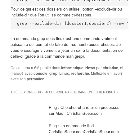
Pour ce qui est des dossiers on utilise l’option –exclude-dir ou
include-dir que l’on utilise comme ci-dessous.
grep --exclude-dir={dossier1,dossier2} -rnw 'empl
La commande grep sous linux est une commande vraiment
puissante qui permet de faire de très nombreuses choses. Je
vous encourage vivement à jeter un œil à la documentation de
celle-ci (grâce à la commande man grep).
Ce contenu a été publié dans
Informatique
,
News
par
christian
, et
marqué avec
console
,
grep
,
Linux
,
recherche
. Mettez-le en favori
avec son
permalien
.
2 RÉFLEXIONS SUR «
RECHERCHE RAPIDE DANS UN FICHIER LINUX
»
Ping :
Chercher et arrêter un processus
sur Mac | ChristianSueur.com
Ping :
La commande find -
ChristianSueur.comChristianSueur.com