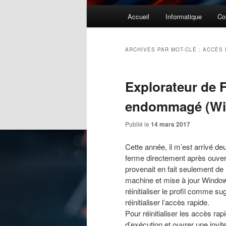
Menu
Accueil
Informatique
Co
principal
ARCHIVES PAR MOT-CLÉ :
ACCÈS 
Explorateur de F
endommagé (Wi
Publié le
14 mars 2017
Cette année, il m’est arrivé de
ferme directement après ouvert
provenait en fait seulement de 
machine et mise à jour Windo
réinitialiser le profil comme 
réinitialiser l’accès rapide.
Pour réinitialiser les accès rap
d’exécution et ouvrer une in