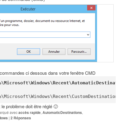
de commandes ci dessous dans votre fenêtre CMD
%\Microsoft\Windows\Recent\AutomaticDestinations\*
%\Microsoft\Windows\Recent\CustomDestinations\*"
le problème doit être réglé 🙂
rqué avec
accès rapide
,
AutomaticDestinations
,
dows
|
2
Réponses