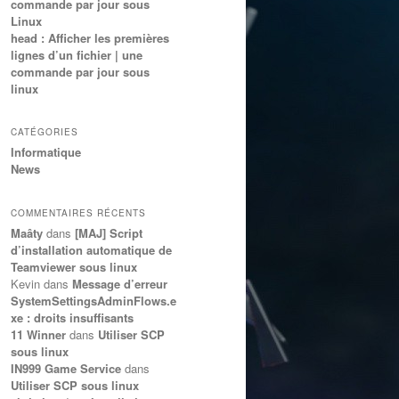
commande par jour sous
Linux
head : Afficher les premières
lignes d’un fichier | une
commande par jour sous
linux
CATÉGORIES
Informatique
News
COMMENTAIRES RÉCENTS
Maâty
dans
[MAJ] Script
"
d’installation automatique de
Teamviewer sous linux
Kevin
dans
Message d’erreur
SystemSettingsAdminFlows.e
xe : droits insuffisants
11 Winner
dans
Utiliser SCP
sous linux
IN999 Game Service
dans
Utiliser SCP sous linux