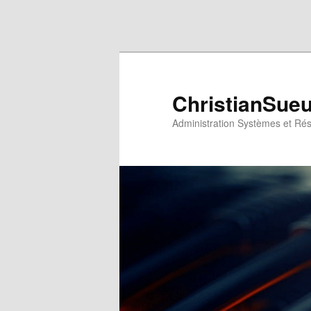
Aller au contenu principal
Aller au contenu secondaire
ChristianSue
Administration Systèmes et Ré