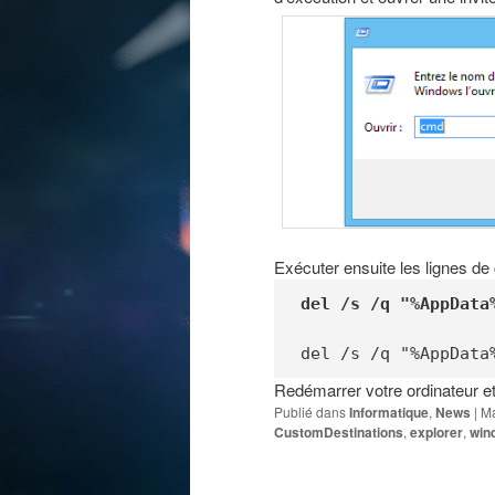
Exécuter ensuite les lignes 
del /s /q "%AppData
del /s /q "%AppData
Redémarrer votre ordinateur et 
Publié dans
Informatique
,
News
|
Ma
CustomDestinations
,
explorer
,
win