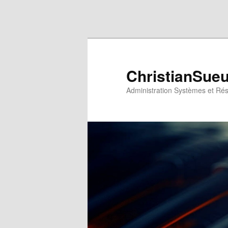
Aller au contenu principal
Aller au contenu secondaire
ChristianSue
Administration Systèmes et Ré