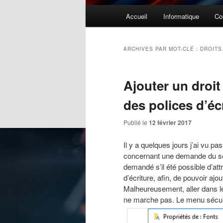
Menu
Accueil
Informatique
Co
principal
ARCHIVES PAR MOT-CLÉ :
DROITS
Ajouter un droit 
des polices d’é
Publié le
12 février 2017
Il y a quelques jours j’ai vu p
concernant une demande du se
demandé s’il été possible d’attr
d’écriture, afin, de pouvoir aj
Malheureusement, aller dans le
ne marche pas. Le menu sécuri