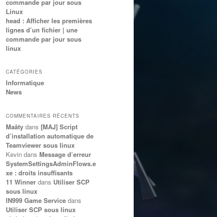
commande par jour sous
Linux
head : Afficher les premières
lignes d’un fichier | une
commande par jour sous
linux
CATÉGORIES
Informatique
News
COMMENTAIRES RÉCENTS
Maâty
dans
[MAJ] Script
d’installation automatique de
Teamviewer sous linux
Kevin
dans
Message d’erreur
SystemSettingsAdminFlows.e
xe : droits insuffisants
11 Winner
dans
Utiliser SCP
sous linux
IN999 Game Service
dans
Utiliser SCP sous linux