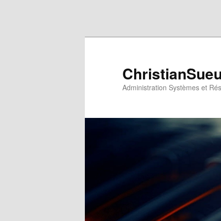
Aller au contenu principal
Aller au contenu secondaire
ChristianSue
Administration Systèmes et Ré