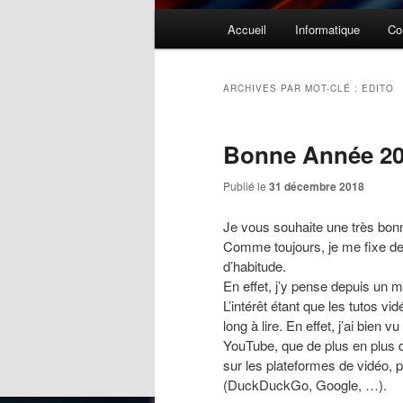
Menu
Accueil
Informatique
Co
principal
ARCHIVES PAR MOT-CLÉ :
EDITO
Bonne Année 20
Publié le
31 décembre 2018
Je vous souhaite une très bon
Comme toujours, je me fixe des
d’habitude.
En effet, j’y pense depuis un 
L’intérêt étant que les tutos v
long à lire. En effet, j’ai bien
YouTube, que de plus en plus 
sur les plateformes de vidéo, p
(DuckDuckGo, Google, …).