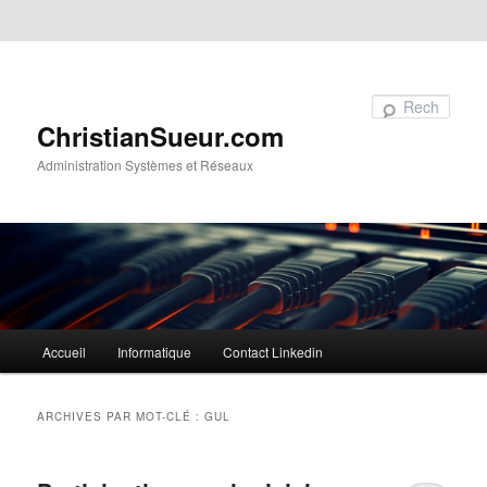
Aller au contenu principal
Aller au contenu secondaire
Recherche
ChristianSueur.com
Administration Systèmes et Réseaux
Menu
Accueil
Informatique
Contact Linkedin
principal
ARCHIVES PAR MOT-CLÉ :
GUL