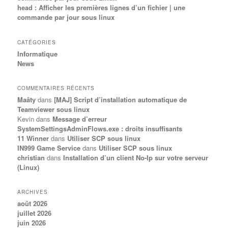
head : Afficher les premières lignes d’un fichier | une
commande par jour sous linux
CATÉGORIES
Informatique
News
COMMENTAIRES RÉCENTS
Maâty
dans
[MAJ] Script d’installation automatique de
Teamviewer sous linux
Kevin
dans
Message d’erreur
SystemSettingsAdminFlows.exe : droits insuffisants
11 Winner
dans
Utiliser SCP sous linux
IN999 Game Service
dans
Utiliser SCP sous linux
christian
dans
Installation d’un client No-Ip sur votre serveur
(Linux)
ARCHIVES
août 2026
juillet 2026
juin 2026