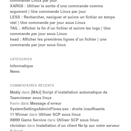
commande Linux par jour
XARGS : Utiliser la sortie d’une commande comme
argument | Une commande Linux par jour
LESS : Rechercher, naviguer et suivre un fichier en temps
réel | Une commande par jour sous Linux
TAIL : Afficher la fin d’un fichier et suivre les logs | Une
commande par jour sous Linux
head : Afficher les premières lignes d’un fichier | une
commande par jour sous linux
CATÉGORIES
Informatique
News
COMMENTAIRES RÉCENTS
Maâty
dans
[MAJ] Script d’installation automatique de
Teamviewer sous linux
Kevin
dans
Message d’erreur
SystemSettingsAdminFlows.exe : droits insuffisants
11 Winner
dans
Utiliser SCP sous linux
IN999 Game Service
dans
Utiliser SCP sous linux
christian
dans
Installation d’un client No-Ip sur votre serveur
(Linux)