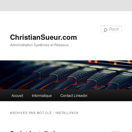
Aller au contenu principal
Aller au contenu secondaire
Recherche
ChristianSueur.com
Administration Systèmes et Réseaux
Menu
Accueil
Informatique
Contact Linkedin
principal
ARCHIVES PAR MOT-CLÉ :
INSTALLPACK