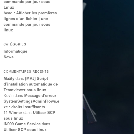
commande par jour sous
Linux
head : Afficher les premières
lignes d’un fichier | une
commande par jour sous
linux
CATÉGORIES
Informatique
News
COMMENTAIRES RÉCENTS
Maâty
dans
[MAJ] Script
d’installation automatique de
Teamviewer sous linux
Kevin
dans
Message d’erreur
SystemSettingsAdminFlows.e
xe : droits insuffisants
11 Winner
dans
Utiliser SCP
sous linux
IN999 Game Service
dans
Utiliser SCP sous linux