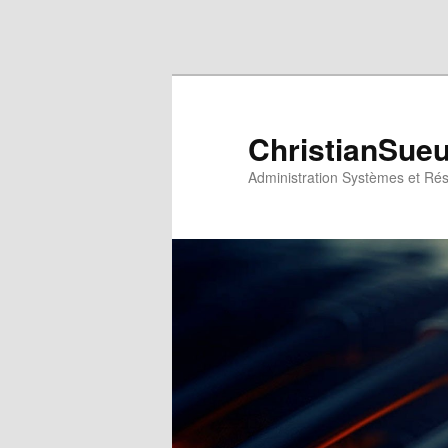
Aller au contenu principal
Aller au contenu secondaire
ChristianSue
Administration Systèmes et Ré