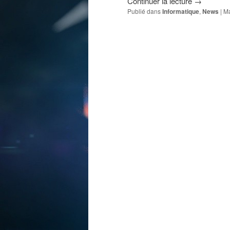
Continuer la lecture
→
Publié dans
Informatique
,
News
|
Ma