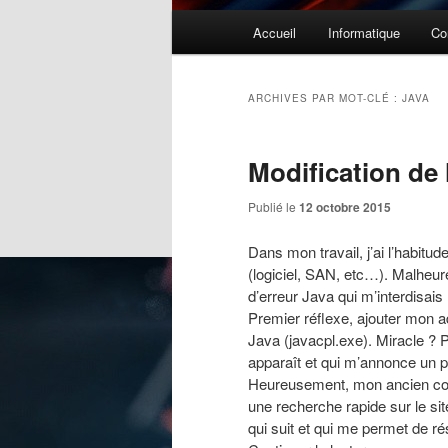
Menu
Accueil
Informatique
Co
principal
ARCHIVES PAR MOT-CLÉ :
JAVA
Modification de 
Publié le
12 octobre 2015
Dans mon travail, j’ai l’habitud
(logiciel, SAN, etc…). Malhe
d’erreur Java qui m’interdisais
Premier réflexe, ajouter mon ad
Java (javacpl.exe). Miracle ? 
apparaît et qui m’annonce un p
Heureusement, mon ancien collè
une recherche rapide sur le sit
qui suit et qui me permet de r