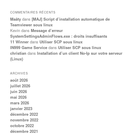
COMMENTAIRES RÉCENTS
Maâty
dans
[MAJ] Script d’installation automatique de
Teamviewer sous linux
Kevin
dans
Message d’erreur
SystemSettingsAdminFlows.exe : droits insuffisants
11 Winner
dans
Utiliser SCP sous linux
IN999 Game Service
dans
Utiliser SCP sous linux
christian
dans
Installation d’un client No-Ip sur votre serveur
(Linux)
ARCHIVES
août 2026
juillet 2026
juin 2026
mai 2026
mars 2026
janvier 2023
décembre 2022
novembre 2022
octobre 2022
décembre 2021