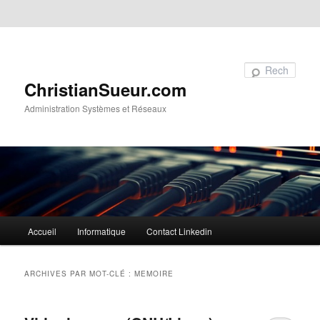
Aller au contenu principal
Aller au contenu secondaire
Recherche
ChristianSueur.com
Administration Systèmes et Réseaux
Menu
Accueil
Informatique
Contact Linkedin
principal
ARCHIVES PAR MOT-CLÉ :
MEMOIRE