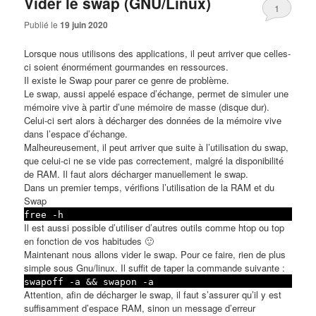
Vider le swap (GNU/Linux)
1
Publié le
19 juin 2020
Lorsque nous utilisons des applications, il peut arriver que celles-
ci soient énormément gourmandes en ressources.
Il existe le
Swap
pour parer ce genre de problème.
Le swap, aussi appelé espace d’échange, permet de simuler une
mémoire vive à partir d’une mémoire de masse (disque dur).
Celui-ci sert alors à décharger des données de la mémoire vive
dans l’espace d’échange.
Malheureusement, il peut arriver que suite à l’utilisation du swap,
que celui-ci ne se vide pas correctement, malgré la disponibilité
de RAM. Il faut alors décharger manuellement le swap.
Dans un premier temps, vérifions l’utilisation de la RAM et du
Swap
free -h
Il est aussi possible d’utiliser d’autres outils comme htop ou top
en fonction de vos habitudes 🙂
Maintenant nous allons vider le swap. Pour ce faire, rien de plus
simple sous
Gnu/linux
. Il suffit de taper la commande suivante :
swapoff -a && swapon -a
Attention, afin de décharger le swap, il faut s’assurer qu’il y est
suffisamment d’espace RAM, sinon un message d’erreur