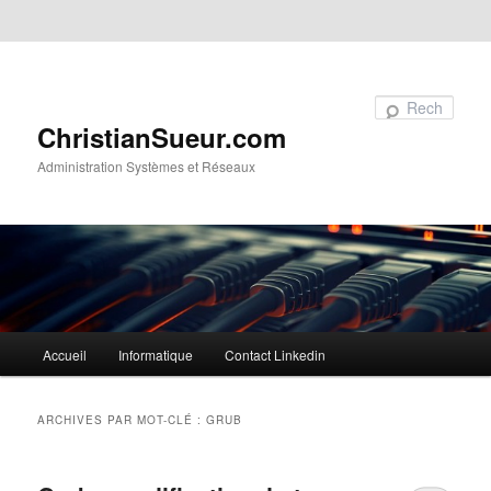
Aller au contenu principal
Aller au contenu secondaire
Recherche
ChristianSueur.com
Administration Systèmes et Réseaux
Menu
Accueil
Informatique
Contact Linkedin
principal
ARCHIVES PAR MOT-CLÉ :
GRUB