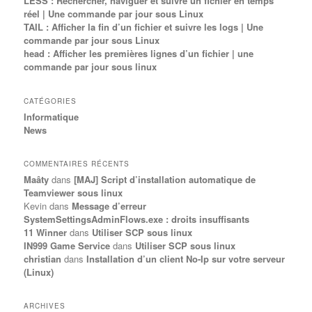
LESS : Rechercher, naviguer et suivre un fichier en temps
réel | Une commande par jour sous Linux
TAIL : Afficher la fin d’un fichier et suivre les logs | Une
commande par jour sous Linux
head : Afficher les premières lignes d’un fichier | une
commande par jour sous linux
CATÉGORIES
Informatique
News
COMMENTAIRES RÉCENTS
Maâty
dans
[MAJ] Script d’installation automatique de
Teamviewer sous linux
Kevin
dans
Message d’erreur
SystemSettingsAdminFlows.exe : droits insuffisants
11 Winner
dans
Utiliser SCP sous linux
IN999 Game Service
dans
Utiliser SCP sous linux
christian
dans
Installation d’un client No-Ip sur votre serveur
(Linux)
ARCHIVES