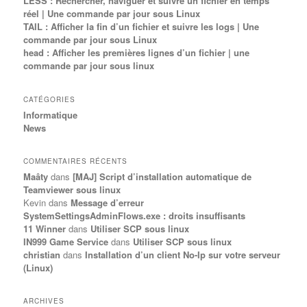
LESS : Rechercher, naviguer et suivre un fichier en temps
réel | Une commande par jour sous Linux
TAIL : Afficher la fin d’un fichier et suivre les logs | Une
commande par jour sous Linux
head : Afficher les premières lignes d’un fichier | une
commande par jour sous linux
CATÉGORIES
Informatique
News
COMMENTAIRES RÉCENTS
Maâty
dans
[MAJ] Script d’installation automatique de
Teamviewer sous linux
Kevin
dans
Message d’erreur
SystemSettingsAdminFlows.exe : droits insuffisants
11 Winner
dans
Utiliser SCP sous linux
IN999 Game Service
dans
Utiliser SCP sous linux
christian
dans
Installation d’un client No-Ip sur votre serveur
(Linux)
ARCHIVES