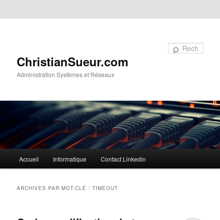
Aller au contenu principal
Aller au contenu secondaire
Recherche
ChristianSueur.com
Administration Systèmes et Réseaux
Menu
Accueil
Informatique
Contact Linkedin
principal
ARCHIVES PAR MOT-CLÉ :
TIMEOUT