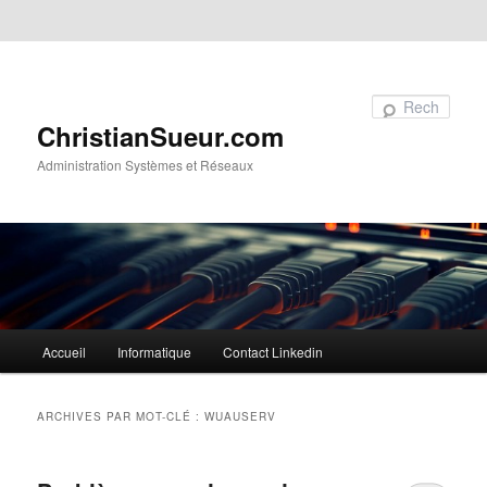
Aller au contenu principal
Aller au contenu secondaire
Recherche
ChristianSueur.com
Administration Systèmes et Réseaux
Menu
Accueil
Informatique
Contact Linkedin
principal
ARCHIVES PAR MOT-CLÉ :
WUAUSERV