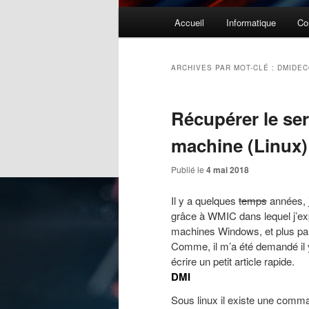
Menu
Accueil
Informatique
Co
principal
ARCHIVES PAR MOT-CLÉ :
DMIDE
Récupérer le se
machine (Linux)
Publié le
4 mai 2018
Il y a quelques
temps
années, j’
grâce à WMIC
dans lequel j’e
machines Windows, et plus par
Comme, il m’a été demandé il y 
écrire un petit article rapide.
DMI
Sous linux il existe une comm