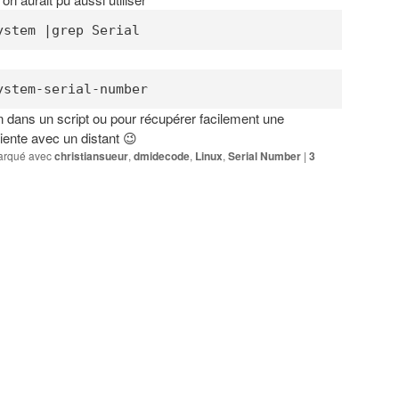
ystem |grep Serial
ystem-serial-number
ion dans un script ou pour récupérer facilement une
iente avec un distant 😉
rqué avec
christiansueur
,
dmidecode
,
Linux
,
Serial Number
|
3