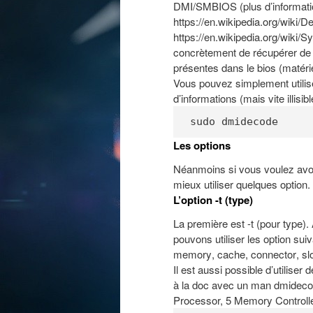
DMI/SMBIOS (plus d’informati
https://en.wikipedia.org/wiki
https://en.wikipedia.org/wik
concrètement de récupérer de m
présentes dans le bios (matérie
Vous pouvez simplement utilis
d’informations (mais vite illisi
sudo dmidecode
Les options
Néanmoins si vous voulez avoir 
mieux utiliser quelques option.
L’option -t (type)
La première est -t (pour type). 
pouvons utiliser les option suiv
memory
,
cache
,
connector
,
sl
Il est aussi possible d’utiliser 
à la doc avec un man dmideco
Processor, 5 Memory Controll