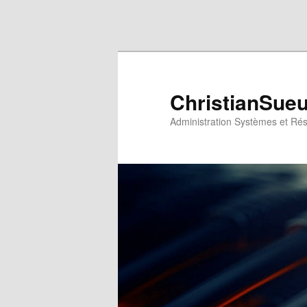
Aller au contenu principal
Aller au contenu secondaire
ChristianSue
Administration Systèmes et Ré