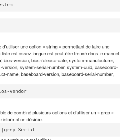
ystem
1
e d’utiliser une option « string » permettant de faire une
 liste est assez longue est peut-être trouvé dans le manuel
, bios-version, bios-release-date, system-manufacturer,
version, system-serial-number, system-uuid, baseboard-
uct-name, baseboard-version, baseboard-serial-number,
ios-vendor
ible de combiné plusieurs options et d’utiliser un « grep »
 information désirée.
 |grep Serial
on aurait pu aussi utiliser