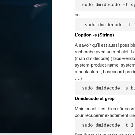
sudo dmidecode -t s
ou
 sudo dmidecode -t 
L’option -s (String)
A savoir qu’il est aussi possibl
recherche avec un mot clef. La
(man dmidecode) ( bios-vendor
system-product-name, system-
manufacturer, baseboard-prod
….)
sudo dmidecode -s b
Dmidecode et grep
Maintenant il est bien sûr poss
pour récupérer exactement une
sudo dmidecode -t 1
Bon là pour le numéro de série 