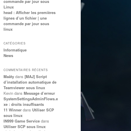
commande par jour sous
Linux
head : Afficher les premières
lignes d’un fichier | une
commande par jour sous
linux
CATÉGORIES
Informatique
News
COMMENTAIRES RÉCENTS
Maâty
dans
[MAJ] Script
d’installation automatique de
Teamviewer sous linux
Kevin
dans
Message d’erreur
SystemSettingsAdminFlows.e
xe : droits insuffisants
11 Winner
dans
Utiliser SCP
sous linux
IN999 Game Service
dans
Utiliser SCP sous linux