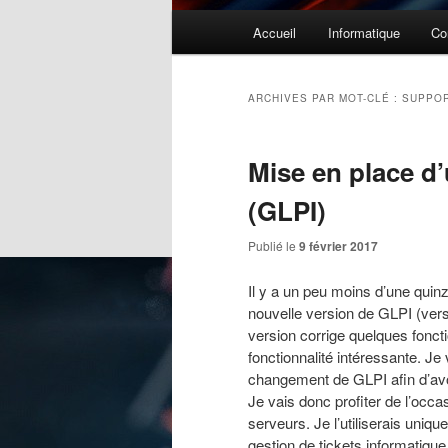
Menu
Accueil
Informatique
Co
principal
ARCHIVES PAR MOT-CLÉ :
SUPPO
Mise en place d
(GLPI)
Publié le
9 février 2017
Il y a un peu moins d’une quinz
nouvelle version de GLPI (versi
version corrige quelques foncti
fonctionnalité intéressante. Je
changement de GLPI
afin d’av
Je vais donc profiter de l’occa
serveurs. Je l’utiliserais uni
gestion de tickets informatiqu