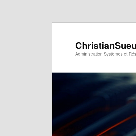
Aller au contenu principal
Aller au contenu secondaire
ChristianSue
Administration Systèmes et Ré