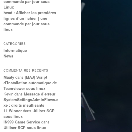
commande par jour sous
Linux
head : Afficher les premières
lignes d’un fichier | une
commande par jour sous
linux
CATÉGORIES
Informatique
News
COMMENTAIRES RÉCENTS
Maâty
dans
[MAJ] Script
d’installation automatique de
Teamviewer sous linux
Kevin
dans
Message d’erreur
SystemSettingsAdminFlows.e
xe : droits insuffisants
11 Winner
dans
Utiliser SCP
sous linux
IN999 Game Service
dans
Utiliser SCP sous linux