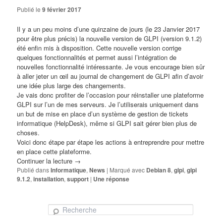
Publié le
9 février 2017
Il y a un peu moins d’une quinzaine de jours (le 23 Janvier 2017
pour être plus précis) la nouvelle version de GLPI (version 9.1.2)
été enfin mis à disposition. Cette nouvelle version corrige
quelques fonctionnalités et permet aussi l’intégration de
nouvelles fonctionnalité intéressante. Je vous encourage bien sûr
à aller jeter un œil au
journal de changement de GLPI
afin d’avoir
une idée plus large des changements.
Je vais donc profiter de l’occasion pour réinstaller une plateforme
GLPI sur l’un de mes serveurs. Je l’utiliserais uniquement dans
un but de mise en place d’un système de gestion de tickets
informatique (HelpDesk), même si GLPI sait gérer bien plus de
choses.
Voici donc étape par étape les actions à entreprendre pour mettre
en place cette plateforme.
Continuer la lecture
→
Publié dans
Informatique
,
News
|
Marqué avec
Debian 8
,
glpi
,
glpi
9.1.2
,
installation
,
support
|
Une
réponse
Recherche