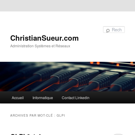
Aller au contenu principal
Aller au contenu secondaire
Recherche
ChristianSueur.com
Administration Systèmes et Réseaux
Menu
Accueil
Informatique
Contact Linkedin
principal
ARCHIVES PAR MOT-CLÉ :
GLPI