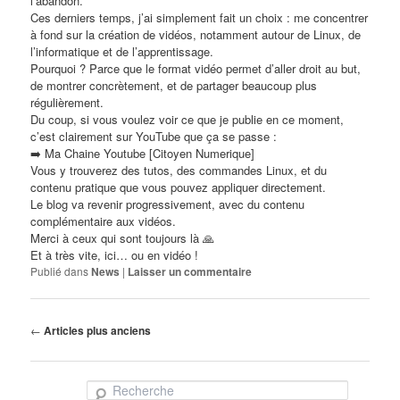
l’abandon.
Ces derniers temps, j’ai simplement fait un choix : me concentrer
à fond sur la création de vidéos, notamment autour de Linux, de
l’informatique et de l’apprentissage.
Pourquoi ? Parce que le format vidéo permet d’aller droit au but,
de montrer concrètement, et de partager beaucoup plus
régulièrement.
Du coup, si vous voulez voir ce que je publie en ce moment,
c’est clairement sur YouTube que ça se passe :
➡️
Ma Chaine Youtube [Citoyen Numerique]
Vous y trouverez des tutos, des commandes Linux, et du
contenu pratique que vous pouvez appliquer directement.
Le blog va revenir progressivement, avec du contenu
complémentaire aux vidéos.
Merci à ceux qui sont toujours là 🙏
Et à très vite, ici… ou en vidéo !
Publié dans
News
|
Laisser un commentaire
Navigation
←
Articles plus anciens
des
articles
Recherche